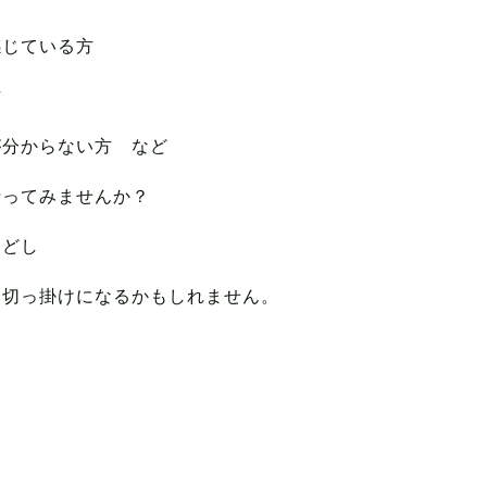
感じている方
方
が分からない方 など
行ってみませんか？
もどし
る切っ掛けになるかもしれません。