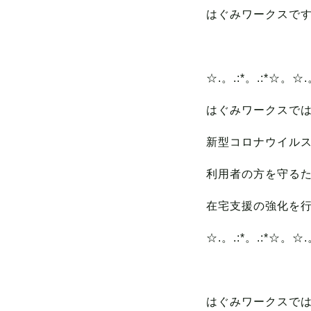
はぐみワークスです (
☆.。.:*。.:*☆。☆.。
はぐみワークスで
新型コロナウイル
利用者の方を守る
在宅支援の強化を
☆.。.:*。.:*☆。☆.。
はぐみワークスで