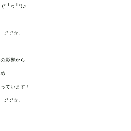
* ╹ヮ╹*)♫
.:*.:*☆。
は
スの影響から
ため
行っています！
.:*.:*☆。
は