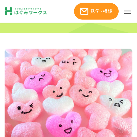
見学・相談
嫉妬が役に立つ？！