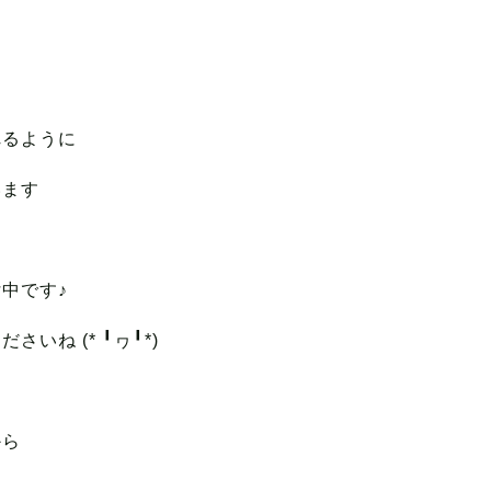
ら
れるように
います
中です♪
いね (* ╹ヮ╹*)
から