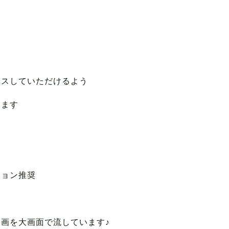
す
は
クスしていただけるよう
います
ション推奨
画を大画面で流しています♪