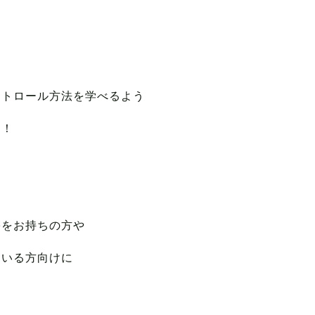
は
ントロール方法を学べるよう
す！
は
害をお持ちの方や
ている方向けに