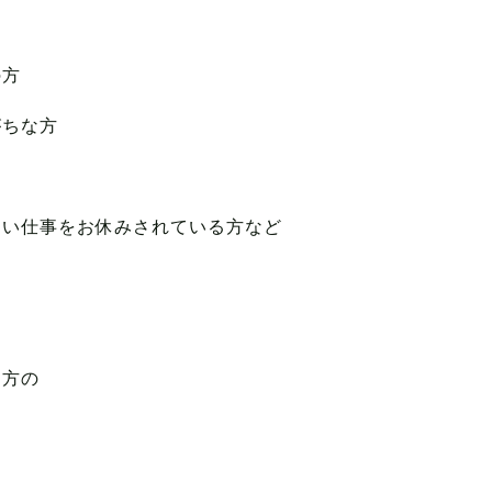
は
の方
がちな方
て
まい仕事をお休みされている方など
ち方の